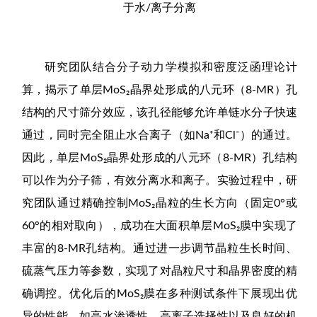
于水/离子分离
研究团队结合分子动力学模拟和密度泛函理论计
算，揭示了单层MoS₂晶界处形成的八元环（8-MR）孔
结构的尺寸筛分效应，该孔径能够允许单链水分子快速
通过，同时完全阻止水合离子（如Na⁺和Cl⁻）的通过。
因此，单层MoS₂晶界处形成的八元环（8-MR）孔结构
可以作为分子筛，有效分离水和离子。实验过程中，研
究团队通过精确控制MoS₂晶粒的生长方向（固定0°或
60°的相对取向），成功在大面积单层MoS₂膜中实现了
丰富的8-MR孔结构。通过进一步调节晶粒生长时间、
硫蒸气压力等参数，实现了对晶粒尺寸和晶界密度的精
确调控。优化后的MoS₂膜在多种测试条件下展现出优
异的性能，如高水渗透性、高离子选择性以及良好的机