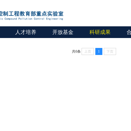
人才培养
开放基金
科研成果
共0条
上页
1
下页